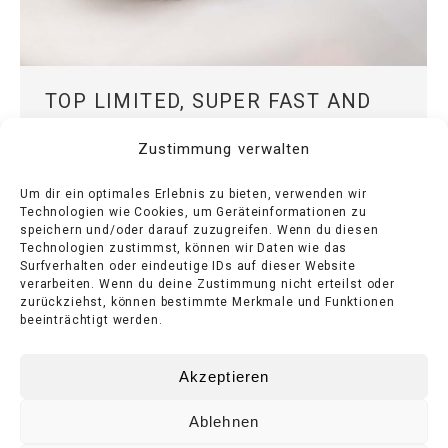
TOP LIMITED, SUPER FAST AND
HIGHLY INDIVIDUAL
Zustimmung verwalten
News
By
Kussmaul GmbH
September 7, 2020
Um dir ein optimales Erlebnis zu bieten, verwenden wir
Technologien wie Cookies, um Geräteinformationen zu
McLaren F1 the legend, McLaren P1
speichern und/oder darauf zuzugreifen. Wenn du diesen
Technologien zustimmst, können wir Daten wie das
the hybrid madness – can you top
Surfverhalten oder eindeutige IDs auf dieser Website
verarbeiten. Wenn du deine Zustimmung nicht erteilst oder
that?
zurückziehst, können bestimmte Merkmale und Funktionen
beeinträchtigt werden.
Akzeptieren
Ablehnen
© KUSSMAUL 2025