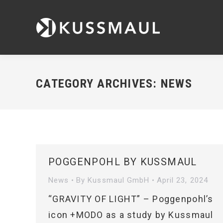
CATEGORY ARCHIVES:
NEWS
POGGENPOHL BY KUSSMAUL
News
By
Kussmaul GmbH
April 23, 2024
“GRAVITY OF LIGHT” – Poggenpohl’s
icon +MODO as a study by Kussmaul