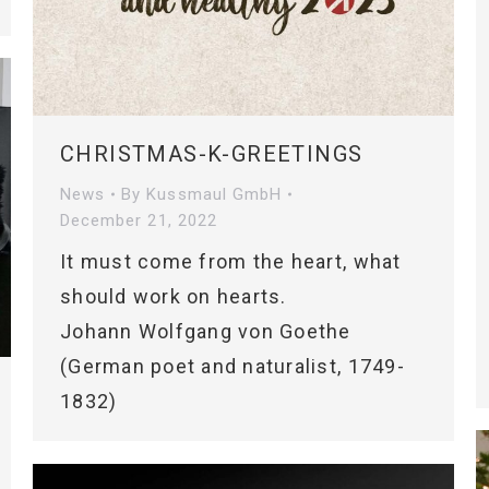
CHRISTMAS-K-GREETINGS
News
By
Kussmaul GmbH
December 21, 2022
It must come from the heart, what
should work on hearts.
Johann Wolfgang von Goethe
(German poet and naturalist, 1749-
1832)