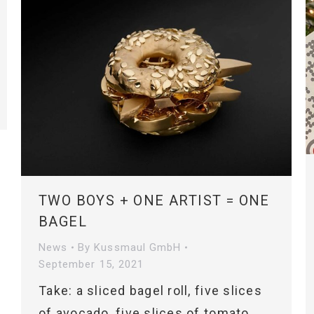
TWO BOYS + ONE ARTIST = ONE
BAGEL
News
By
Kussmaul GmbH
September 15, 2021
Take: a sliced bagel roll, five slices
of avocado, five slices of tomato,