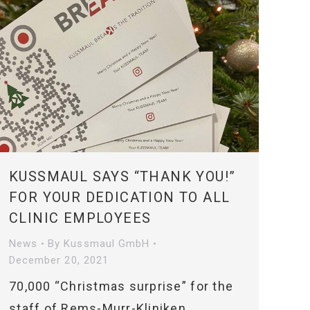
KUSSMAUL SAYS “THANK YOU!”
FOR YOUR DEDICATION TO ALL
CLINIC EMPLOYEES
News
By
Kussmaul GmbH
December 20, 2021
70,000 “Christmas surprise” for the
staff of Rems-Murr-Kliniken