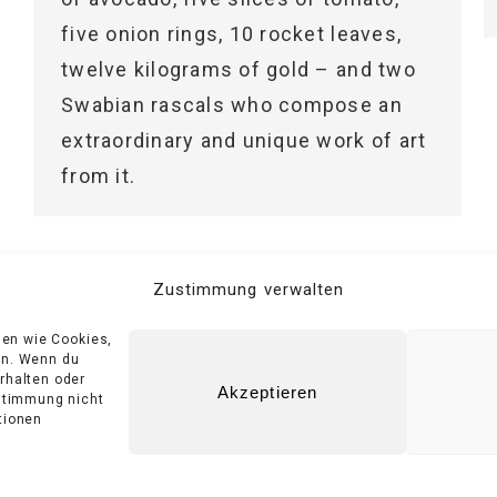
five onion rings, 10 rocket leaves,
twelve kilograms of gold – and two
Swabian rascals who compose an
extraordinary and unique work of art
from it.
1
2
3
→
Zustimmung verwalten
ien wie Cookies,
en. Wenn du
rhalten oder
Akzeptieren
ustimmung nicht
tionen