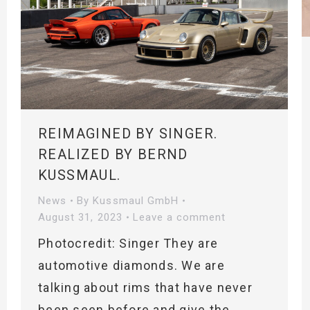
REIMAGINED BY SINGER.
REALIZED BY BERND
KUSSMAUL.
News
By
Kussmaul GmbH
August 31, 2023
Leave a comment
Photocredit: Singer They are
automotive diamonds. We are
talking about rims that have never
been seen before and give the