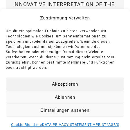
INNOVATIVE INTERPRETATION OF THE
PENSI DESIGN +MODO Innovation has
Zustimmung verwalten
a tradition at Poggenpohl. In January
Um dir ein optimales Erlebnis zu bieten, verwenden wir
2023, the Herford luxury kitchen
Technologien wie Cookies, um Geräteinformationen zu
company sought contact with the
speichern und/oder darauf zuzugreifen. Wenn du diesen
Technologien zustimmst, können wir Daten wie das
Weinstadt-based manufacturer
Surfverhalten oder eindeutige IDs auf dieser Website
verarbeiten. Wenn du deine Zustimmung nicht erteilst oder
Kussmaul for the…
zurückziehst, können bestimmte Merkmale und Funktionen
beeinträchtigt werden.
Akzeptieren
Ablehnen
© KUSSMAUL 2025
Einstellungen ansehen
Cookie-Richtlinie
DATA PRIVACY STATEMENT
IMPRINT/AGB’S