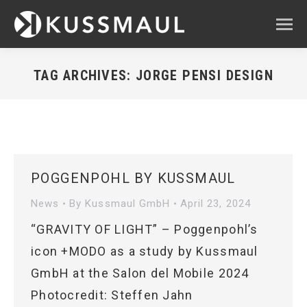
TAG ARCHIVES:
JORGE PENSI DESIGN
You are here:
POGGENPOHL BY KUSSMAUL
News
By
Kussmaul GmbH
April 23, 2024
“GRAVITY OF LIGHT” – Poggenpohl’s
icon +MODO as a study by Kussmaul
GmbH at the Salon del Mobile 2024
Photocredit: Steffen Jahn