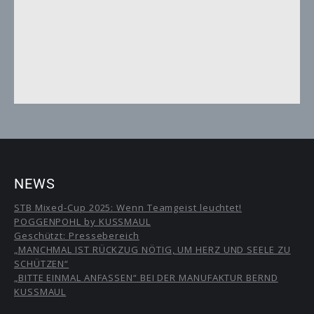
NEWS
STB Mixed-Cup 2025: Wenn Teamgeist leuchtet!
POGGENPOHL by KUSSMAUL
Geschützt: Pressebereich
„MANCHMAL IST RÜCKZUG NÖTIG, UM HERZ UND SEELE ZU
SCHÜTZEN“
„BITTE EINMAL ANFASSEN“ BEI DER MANUFAKTUR BERND
KUSSMAUL