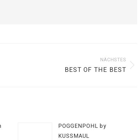
ION
NÄCHSTES
BEST OF THE BEST
Nächster
Beitrag:
n
POGGENPOHL by
KUSSMAUL