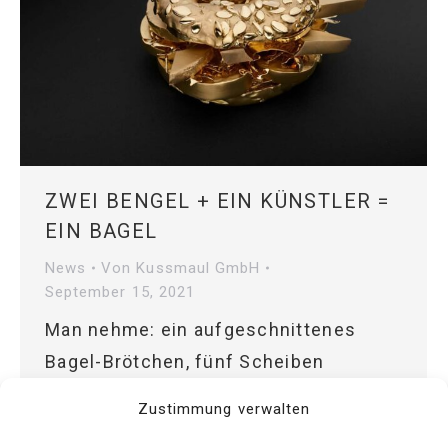
ZWEI BENGEL + EIN KÜNSTLER =
EIN BAGEL
News
Von
Kussmaul GmbH
September 15, 2021
Man nehme: ein aufgeschnittenes
Bagel-Brötchen, fünf Scheiben
Avocado, fünf Scheiben Tomaten, fünf
Zustimmung verwalten
Zwiebelringe, 10 Rucola-Blätter, zwölf