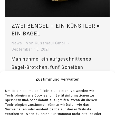
ZWEI BENGEL + EIN KÜNSTLER =
EIN BAGEL
News
Von
Kussmaul GmbH
September 15, 2021
Man nehme: ein aufgeschnittenes
Bagel-Brötchen, fünf Scheiben
Avocado, fünf Scheiben Tomaten, fünf
Zustimmung verwalten
Zwiebelringe, 10 Rucola-Blätter, zwölf
Kilogramm Gold – sowie zwei
Um dir ein optimales Erlebnis zu bieten, verwenden wir
Technologien wie Cookies, um Geräteinformationen zu
schwäbische Lausbuben, die daraus
speichern und/oder darauf zuzugreifen. Wenn du diesen
Technologien zustimmst, können wir Daten wie das
ein außergewöhnliches und
Surfverhalten oder eindeutige IDs auf dieser Website
verarbeiten. Wenn du deine Zustimmung nicht erteilst oder